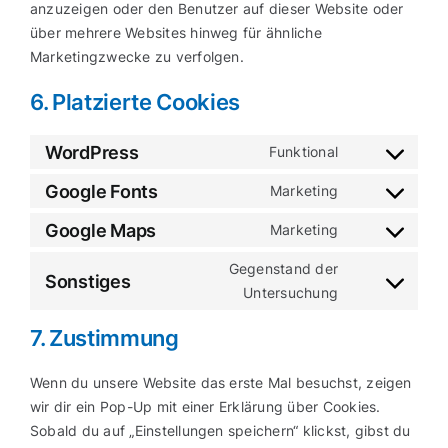
anzuzeigen oder den Benutzer auf dieser Website oder
über mehrere Websites hinweg für ähnliche
Marketingzwecke zu verfolgen.
6. Platzierte Cookies
WordPress
Funktional
Consent
to
Google Fonts
Marketing
Consent
service
to
Google Maps
Marketing
wordpress
Consent
service
to
Gegenstand der
google-
Sonstiges
service
Consent
Untersuchung
fonts
google-
to
7. Zustimmung
maps
service
sonstiges
Wenn du unsere Website das erste Mal besuchst, zeigen
wir dir ein Pop-Up mit einer Erklärung über Cookies.
Sobald du auf „Einstellungen speichern“ klickst, gibst du